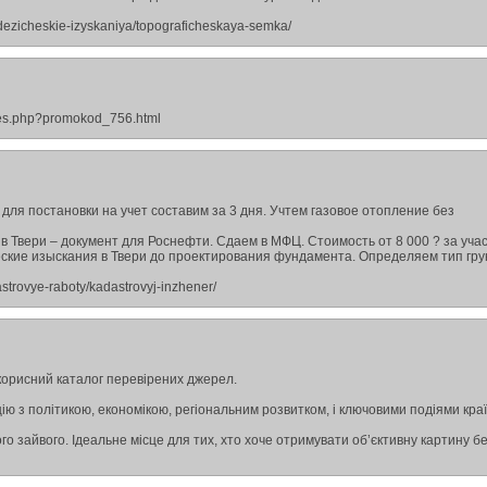
odezicheskie-izyskaniya/topograficheskaya-semka/
icles.php?promokod_756.html
 для постановки на учет составим за 3 дня. Учтем газовое отопление без
в Твери – документ для Роснефти. Сдаем в МФЦ. Стоимость от 8 000 ? за учас
ские изыскания в Твери до проектирования фундамента. Определяем тип гру
astrovye-raboty/kadastrovyj-inzhener/
корисний каталог перевірених джерел.
ію з політикою, економікою, регіональним розвитком, і ключовими подіями краї
ого зайвого. Ідеальне місце для тих, хто хоче отримувати об’єктивну картину б