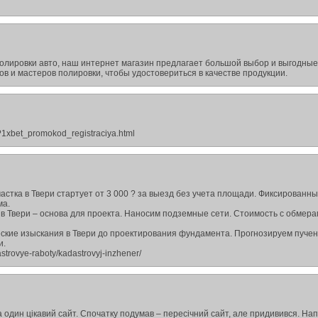
полировки авто, наш интернет магазин предлагает большой выбор и выгодные
в и мастеров полировки, чтобы удостовериться в качестве продукции.
/?1xbet_promokod_registraciya.html
стка в Твери стартует от 3 000 ? за выезд без учета площади. Фиксированн
ма.
 в Твери – основа для проекта. Наносим подземные сети. Стоимость с обмер
ские изыскания в Твери до проектирования фундамента. Прогнозируем пучен
и.
astrovye-raboty/kadastrovyj-inzhener/
 один цікавий сайт. Спочатку подумав – пересічний сайт, але придивився. На