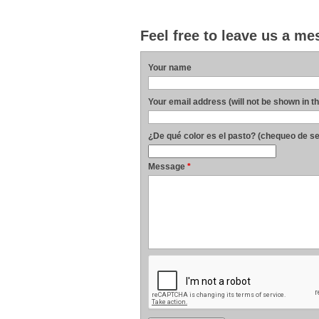
Feel free to leave us a m
Your name
Your email address (will not be shown in t
¿De qué color es el pasto? (chequeo de s
Message
*