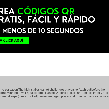
ine sensation|The high-stakes game} challenges players to {cash out before the
|grab winnings swiftly|quit before disaster}. A blend of {luck and timing|strategy and
and speed} keeps {users hooked|gamers engaged|players returning|audiences captivat