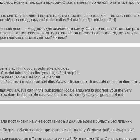
космос, новини, поради й природу. Отже, є змога і про науку почитати, і про по
про святкові традиції і повір'я на сьоме травня, а неподалік — нотатка про те
 зібрано на одному сайті: [url=https://triada.in.ua/]triada.in.ua[/url]
вяткові дні» — тж рідкість для звичайного сайту. Сайт не перевантажений рек
істовно. Я взяв собі на замітку категорії про космос і лайфаки. Раджу глянути 
вже знайомий із цим сайтом? Як вам?
ite that I think you should take a look at.
of useful information that you might find helpful.
y need, so be sure to give it a visit!
it/it/i-nostri-migliori-amici/]https://www.ildispariquotidiano.it/it/i-nostri-migliori-amici/
, that you always can in the publication locate answers to address your the very
to explain the complete data via the most extremely easy-to-grasp method.
 для постановки на учет составим за 3 дня. Выедем в область без лишних
в Твери – обязательное приложение к генплану. Отдаем файлы .dwg и .dxf.
кие изыскания в Твери до заливки свай. Бурение до 10 м. Отчет с полевыми