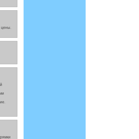
 цены.
ый
ами
ие.
прямки