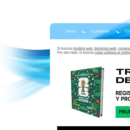
Home
Guestbook
Co
Si buscas
hosting web,
dominios web,
correos
Por otro lado, si buscas
crear códigos qr onlin