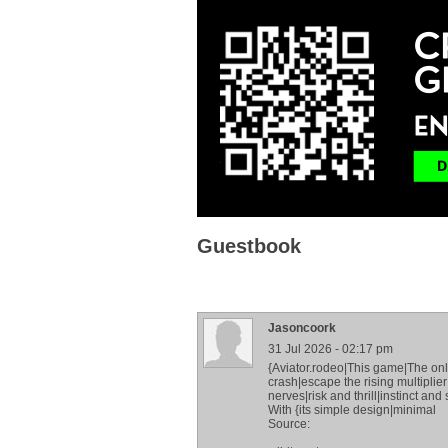
Guestbook
Jasoncoork
31 Jul 2026 - 02:17 pm
{Aviator.rodeo|This game|The onl
crash|escape the rising multiplier
nerves|risk and thrill|instinct 
With {its simple design|minimal
Source: