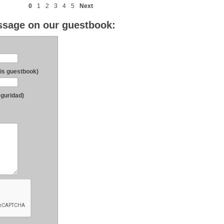
0
1
2
3
4
5
Next
essage on our guestbook:
his guestbook)
eguridad)