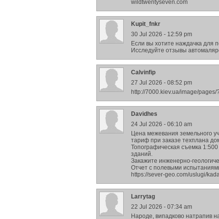
wildtwentyseven.com
Kupit_fnkr
30 Jul 2026 - 12:59 pm
Если вы хотите наждачка для 
Исследуйте отзывы автомаляро
Calvinfip
27 Jul 2026 - 08:52 pm
http://7000.kiev.ua/image/pages
Davidhes
24 Jul 2026 - 06:10 am
Цена межевания земельного уча
тариф при заказе техплана до
Топографическая съемка 1:500
зданий.
Закажите инженерно-геологиче
Отчет с полевыми испытаниям
https://sever-geo.com/uslugi/kad
Larrytag
22 Jul 2026 - 07:34 am
Народе, випадково натрапив на