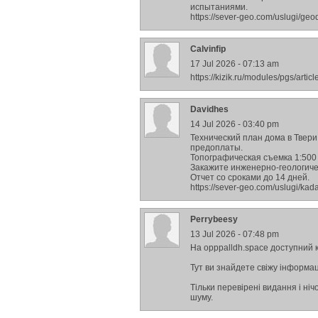
испытаниями.
https://sever-geo.com/uslugi/ge
Calvinfip
17 Jul 2026 - 07:13 am
https://kizik.ru/modules/pgs/art
Davidhes
14 Jul 2026 - 03:40 pm
Технический план дома в Твери
предоплаты.
Топографическая съемка 1:500 
Закажите инженерно-геологиче
Отчет со сроками до 14 дней.
https://sever-geo.com/uslugi/kad
Perrybeesy
13 Jul 2026 - 07:48 pm
На opppalldh.space доступний 
Тут ви знайдете свіжу інформац
Тільки перевірені видання і ніч
шуму.