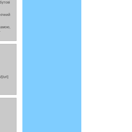
бутові
хнічний
ламою,
–
[/url]