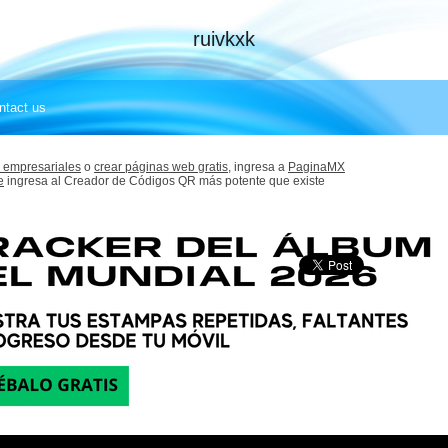
ruivkxk
ntact us
 empresariales
o
crear páginas web gratis,
ingresa a
PaginaMX
e
ingresa al Creador de Códigos QR más potente que existe