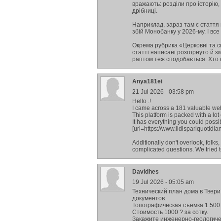
вражають: розділи про історію, 
дрібниці.
Наприклад, зараз там є стаття 
збій Монобанку у 2026-му. І все це
Окрема рубрика «Церковні та с
статті написані розгорнуто й зм
раптом теж сподобається. Хто 
Anya181ei
21 Jul 2026 - 03:58 pm
Hello .!
I came across a 181 valuable webs
This platform is packed with a lot 
It has everything you could possibl
[url=https://www.ildispariquotidiano.
Additionally don't overlook, folks
complicated questions. We tried 
Davidhes
19 Jul 2026 - 05:05 am
Технический план дома в Твери
документов.
Топографическая съемка 1:500 
Стоимость 1000 ? за сотку.
Закажите инженерно-геологичес